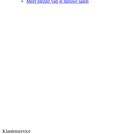
Meer plezier van je nieuwe salon
Deskundig advies nodig?
Steeds bereikbaar van
maandag tot zondag van 10u tot
18u
of kom langs in één van onze vestigingen
Klantenservice