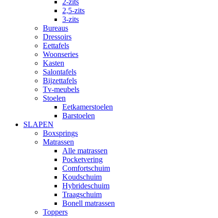
2-zits
2,5-zits
3-zits
Bureaus
Dressoirs
Eettafels
Woonseries
Kasten
Salontafels
Bijzettafels
Tv-meubels
Stoelen
Eetkamerstoelen
Barstoelen
SLAPEN
Boxsprings
Matrassen
Alle matrassen
Pocketvering
Comfortschuim
Koudschuim
Hybrideschuim
Traagschuim
Bonell matrassen
Toppers