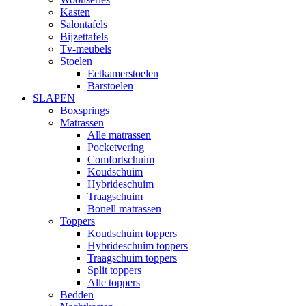
Kasten
Salontafels
Bijzettafels
Tv-meubels
Stoelen
Eetkamerstoelen
Barstoelen
SLAPEN
Boxsprings
Matrassen
Alle matrassen
Pocketvering
Comfortschuim
Koudschuim
Hybrideschuim
Traagschuim
Bonell matrassen
Toppers
Koudschuim toppers
Hybrideschuim toppers
Traagschuim toppers
Split toppers
Alle toppers
Bedden