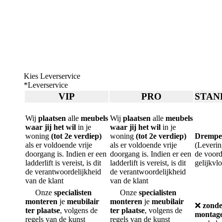
Kies Leverservice
*
Leverservice
VIP
PRO
STAN
Wij
plaatsen
alle
meubels
Wij
plaatsen
alle
meubels
waar jij het wil
in je
waar jij het wil
in je
woning
(tot 2e verdiep)
woning
(tot 2e verdiep)
Drempel
als er voldoende vrije
als er voldoende vrije
(Leverin
doorgang is. Indien er een
doorgang is. Indien er een
de voord
ladderlift is vereist, is dit
ladderlift is vereist, is dit
gelijkvlo
de verantwoordelijkheid
de verantwoordelijkheid
van de klant
van de klant
Onze
specialisten
Onze
specialisten
monteren
je
meubilair
monteren
je
meubilair
❌
zond
ter plaatse
, volgens de
ter plaatse
, volgens de
montag
regels van de kunst
regels van de kunst