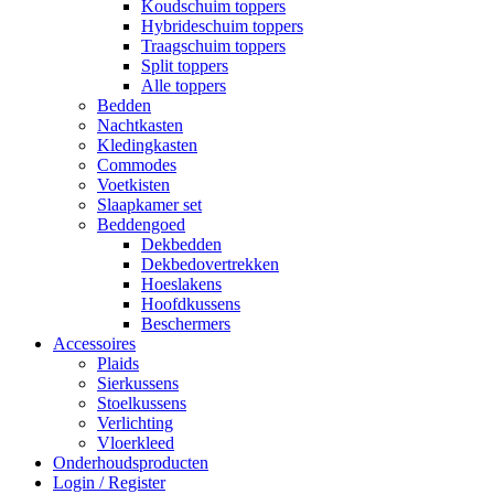
Koudschuim toppers
Hybrideschuim toppers
Traagschuim toppers
Split toppers
Alle toppers
Bedden
Nachtkasten
Kledingkasten
Commodes
Voetkisten
Slaapkamer set
Beddengoed
Dekbedden
Dekbedovertrekken
Hoeslakens
Hoofdkussens
Beschermers
Accessoires
Plaids
Sierkussens
Stoelkussens
Verlichting
Vloerkleed
Onderhoudsproducten
Login / Register