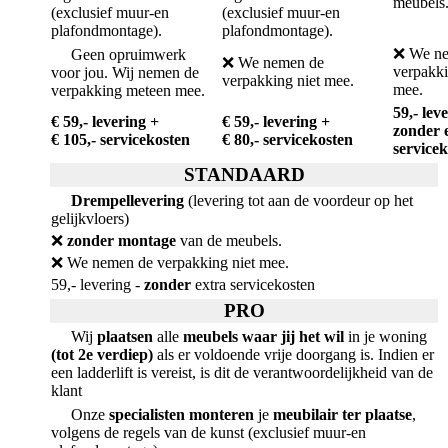
meubels
(exclusief muur-en
(exclusief muur-en
plafondmontage).
plafondmontage).
❌ We ne
Geen opruimwerk
❌ We nemen de
verpakki
voor jou. Wij nemen de
verpakking niet mee.
mee.
verpakking meteen mee.
59,- lev
€ 59,- levering +
€ 59,- levering +
zonder 
€ 105,- servicekosten
€ 80,- servicekosten
service
STANDAARD
Drempellevering
(levering tot aan de voordeur op het
gelijkvloers)
❌
zonder montage
van de meubels.
❌ We nemen de verpakking niet mee.
59,- levering -
zonder
extra servicekosten
PRO
Wij
plaatsen
alle
meubels waar jij het wil
in je woning
(tot 2e verdiep)
als er voldoende vrije doorgang is. Indien er
een ladderlift is vereist, is dit de verantwoordelijkheid van de
klant
Onze
specialisten monteren
je
meubilair ter plaatse
,
volgens de regels van de kunst (exclusief muur-en