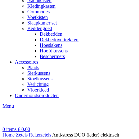
Nachtkasten
Kledingkasten
Commodes
Voetkisten
Slaapkamer set
Beddengoed
Dekbedden
Dekbedovertrekken
Hoeslakens
Hoofdkussens
Beschermers
Accessoires
Plaids
Sierkussens
Stoelkussens
Verlichting
Vloerkleed
Onderhoudsproducten
Menu
0
items
€
0,00
Home
Zetels
Relaxzetels
Anti-stress DUO (leder) elektrisch