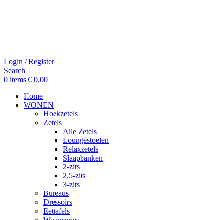
Login / Register
Search
0
items
€
0,00
Home
WONEN
Hoekzetels
Zetels
Alle Zetels
Loungestoelen
Relaxzetels
Slaapbanken
2-zits
2,5-zits
3-zits
Bureaus
Dressoirs
Eettafels
Woonseries