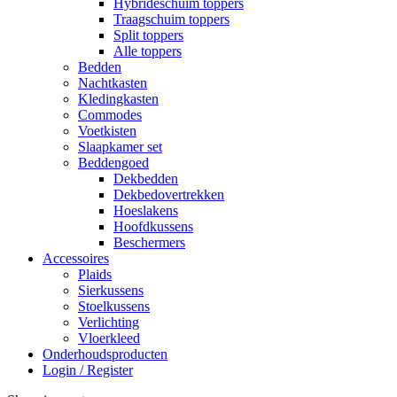
Hybrideschuim toppers
Traagschuim toppers
Split toppers
Alle toppers
Bedden
Nachtkasten
Kledingkasten
Commodes
Voetkisten
Slaapkamer set
Beddengoed
Dekbedden
Dekbedovertrekken
Hoeslakens
Hoofdkussens
Beschermers
Accessoires
Plaids
Sierkussens
Stoelkussens
Verlichting
Vloerkleed
Onderhoudsproducten
Login / Register