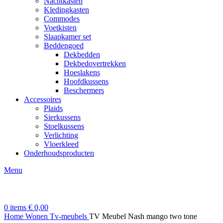
Nachtkasten
Kledingkasten
Commodes
Voetkisten
Slaapkamer set
Beddengoed
Dekbedden
Dekbedovertrekken
Hoeslakens
Hoofdkussens
Beschermers
Accessoires
Plaids
Sierkussens
Stoelkussens
Verlichting
Vloerkleed
Onderhoudsproducten
Menu
0
items
€
0,00
Home
Wonen
Tv-meubels
TV Meubel Nash mango two tone