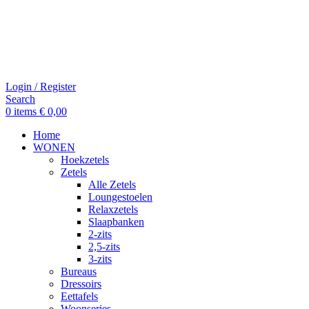
Login / Register
Search
0
items
€
0,00
Home
WONEN
Hoekzetels
Zetels
Alle Zetels
Loungestoelen
Relaxzetels
Slaapbanken
2-zits
2,5-zits
3-zits
Bureaus
Dressoirs
Eettafels
Woonseries