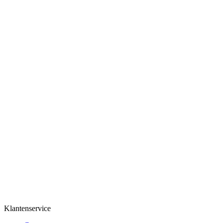
Deskundig advies nodig?
Steeds bereikbaar van
maandag tot zondag van 10u tot
18u
of kom langs in één van onze vestigingen
Klantenservice