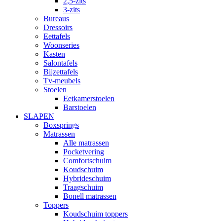
2,5-zits
3-zits
Bureaus
Dressoirs
Eettafels
Woonseries
Kasten
Salontafels
Bijzettafels
Tv-meubels
Stoelen
Eetkamerstoelen
Barstoelen
SLAPEN
Boxsprings
Matrassen
Alle matrassen
Pocketvering
Comfortschuim
Koudschuim
Hybrideschuim
Traagschuim
Bonell matrassen
Toppers
Koudschuim toppers