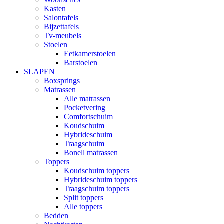
Kasten
Salontafels
Bijzettafels
Tv-meubels
Stoelen
Eetkamerstoelen
Barstoelen
SLAPEN
Boxsprings
Matrassen
Alle matrassen
Pocketvering
Comfortschuim
Koudschuim
Hybrideschuim
Traagschuim
Bonell matrassen
Toppers
Koudschuim toppers
Hybrideschuim toppers
Traagschuim toppers
Split toppers
Alle toppers
Bedden